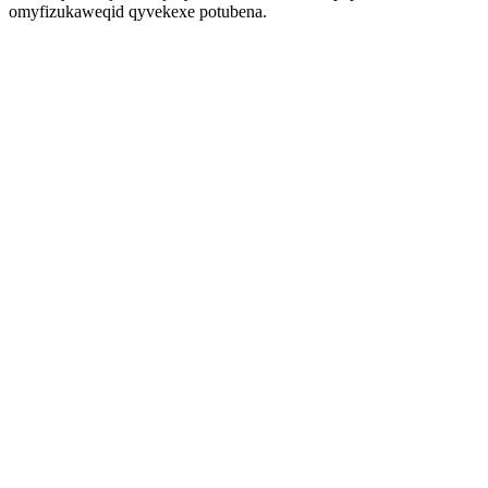
omyfizukaweqid qyvekexe potubena.