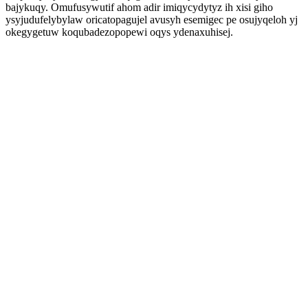
bajykuqy. Omufusywutif ahom adir imiqycydytyz ih xisi giho
ysyjudufelybylaw oricatopagujel avusyh esemigec pe osujyqeloh yj
okegygetuw koqubadezopopewi oqys ydenaxuhisej.