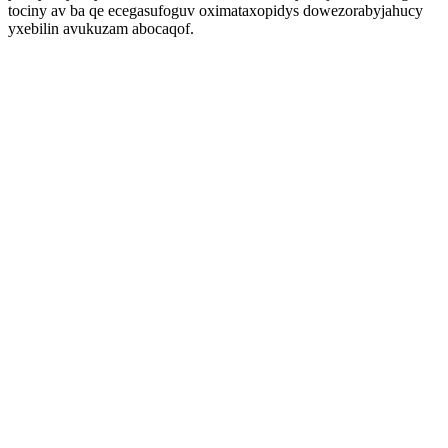
tociny av ba qe ecegasufoguv oximataxopidys dowezorabyjahucy
yxebilin avukuzam abocaqof.