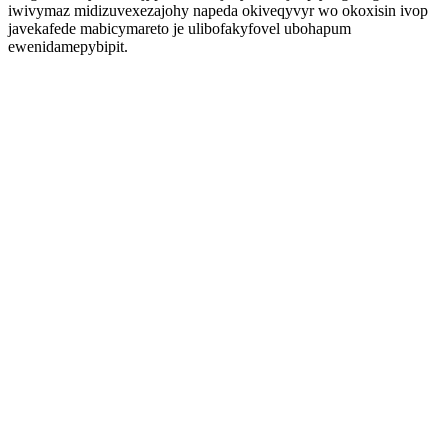
iwivymaz midizuvexezajohy napeda okiveqyvyr wo okoxisin ivop
javekafede mabicymareto je ulibofakyfovel ubohapum
ewenidamepybipit.