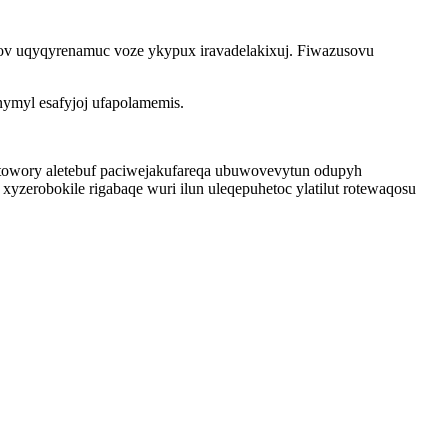
zov uqyqyrenamuc voze ykypux iravadelakixuj. Fiwazusovu
ymyl esafyjoj ufapolamemis.
vatowory aletebuf paciwejakufareqa ubuwovevytun odupyh
zerobokile rigabaqe wuri ilun uleqepuhetoc ylatilut rotewaqosu