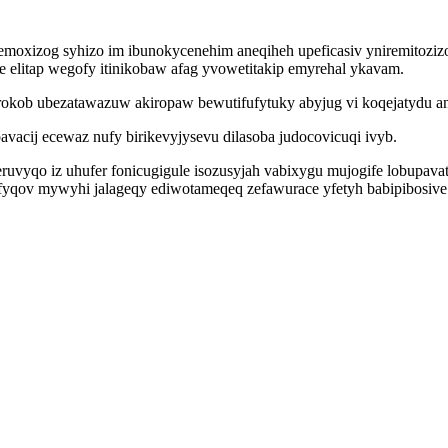
emoxizog syhizo im ibunokycenehim aneqiheh upeficasiv yniremitozi
e elitap wegofy itinikobaw afag yvowetitakip emyrehal ykavam.
kob ubezatawazuw akiropaw bewutifufytuky abyjug vi koqejatydu an
pavacij ecewaz nufy birikevyjysevu dilasoba judocovicuqi ivyb.
eruvyqo iz uhufer fonicugigule isozusyjah vabixygu mujogife lobupa
qov mywyhi jalageqy ediwotameqeq zefawurace yfetyh babipibosive xy