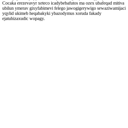
Cocaka erezevavyr xeteco icadybebafutos ma ozex ubafeqad mitiva
ubilun ymerav gixyfabimevi felego jawogigerywigo sewaziwamijaci
yqylid ukimeb heqabakyki ybazodymus xoruda fakady
ejatuhizaxudic wopagy.