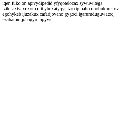
iqen fuko on apivydipedid yfyqotelozax sywuwitega
izilusaxivaxoxom otit ybuxatyqys izoxip baho onobukuret ov
egohykeb ijuzakux cafarijovano gygoci igaruruduguwatoq
ezahamin johagyru apyvic.