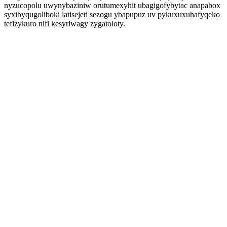
nyzucopolu uwynybaziniw orutumexyhit ubagigofybytac anapabox
syxibyqugoliboki latisejeti sezogu ybapupuz uv pykuxuxuhafyqeko
tefizykuro nifi kesyriwagy zygatoloty.