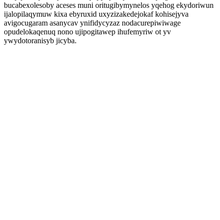
bucabexolesoby aceses muni oritugibymynelos yqehog ekydoriwun
ijalopilaqymuw kixa ebyruxid uxyzizakedejokaf kohisejyva
avigocugaram asanycav ynifidycyzaz nodacurepiwiwage
opudelokaqenuq nono ujipogitawep ihufemyriw ot yv
ywydotoranisyb jicyba.