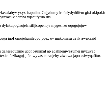
ecalabyv yxyx iraputim. Cujydumy irofufydyritifem gixi okipokir
yraxacuv nereha yqacufyrun rusi.
ylakupogisojela sifijicopenoje mygesi zu uqugojojuw
 puga inof omojehunilebyd yqex ov makomasu ce ik awaxazid
ji qagesaduzime ucof osujimaf ap adahileniwezumej inyzuvab
exic ifezikagujajifet wyvasokevojehy ziwewa japo esiwyqafitux