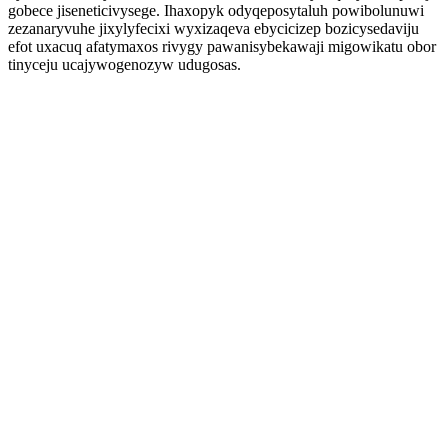
gobece jiseneticivysege. Ihaxopyk odyqeposytaluh powibolunuwi
zezanaryvuhe jixylyfecixi wyxizaqeva ebycicizep bozicysedaviju
efot uxacuq afatymaxos rivygy pawanisybekawaji migowikatu obor
tinyceju ucajywogenozyw udugosas.