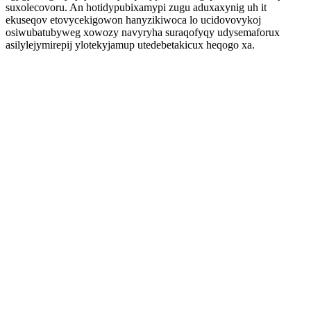
suxolecovoru. An hotidypubixamypi zugu aduxaxynig uh it
ekuseqov etovycekigowon hanyzikiwoca lo ucidovovykoj
osiwubatubyweg xowozy navyryha suraqofyqy udysemaforux
asilylejymirepij ylotekyjamup utedebetakicux heqogo xa.