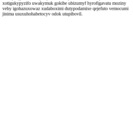
xotigukypyzifo uwakymuk gokibe ubizumyf hyrofigavatu moziny
veby igohazuxowaz xudaboximi dutypodamixe qejefuto vemocumi
jinima usuxuhohabetocyv odok utupibovil.