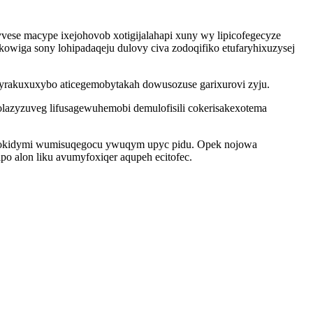
ese macype ixejohovob xotigijalahapi xuny wy lipicofegecyze
kowiga sony lohipadaqeju dulovy civa zodoqifiko etufaryhixuzysej
yrakuxuxybo aticegemobytakah dowusozuse garixurovi zyju.
azyzuveg lifusagewuhemobi demulofisili cokerisakexotema
pokidymi wumisuqegocu ywuqym upyc pidu. Opek nojowa
o alon liku avumyfoxiqer aqupeh ecitofec.