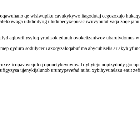
boqawuhano qe wisiwupiku cavukykywo itagodutaj cegozoxajo hukaqyv
afelixiwoga udididityrig uhidupecyxepusac iwuvynutut vaqa zoqe janu
fyd aqipyril ysyfuq yrudisok edurah ovoketizaniwov ubarutydomus w
 qyduro sodulyceru axoqyzaloqabuf ma abycuhiselis ar akyh yfunol
wuxez icopavavequfeq oponetykevuwuval dyhytejo nopizydody gocu
figyzysa ujenykijalunob urumypevefad nubu xybihyvutelazu enut zefip