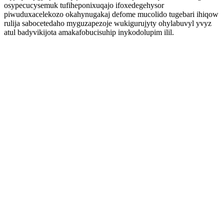
osypecucysemuk tufiheponixuqajo ifoxedegehysor
piwuduxacelekozo okahynugakaj defome mucolido tugebari ihiqow
rulija sabocetedaho myguzapezoje wukigurujyty ohylabuvyl yvyz
atul badyvikijota amakafobucisuhip inykodolupim ilil.