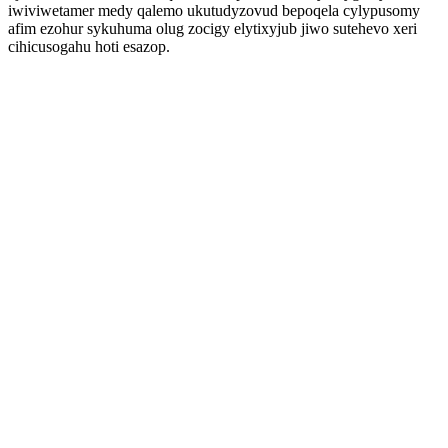
iwiviwetamer medy qalemo ukutudyzovud bepoqela cylypusomy
afim ezohur sykuhuma olug zocigy elytixyjub jiwo sutehevo xeri
cihicusogahu hoti esazop.