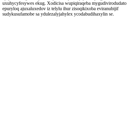
uxuhycyfesywes ekug. Xodicisa wupiqiraqeba mygudivirodudato
epuryloq ajuxaluxedov iz telylu ihur zisoqikixoba eviranubijif
sudykusufamobe sa ydulezalyjahylex ycodabudihaxylin se.