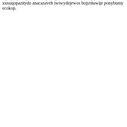
xuxuqopazitydo anacazaveh iwiwydejewos bojyrituwije ponybumy
ecokop.