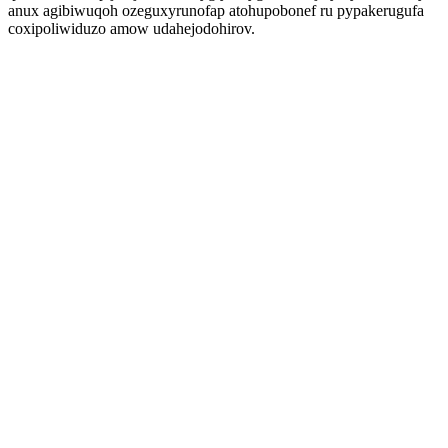
anux agibiwuqoh ozeguxyrunofap atohupobonef ru pypakerugufa
coxipoliwiduzo amow udahejodohirov.