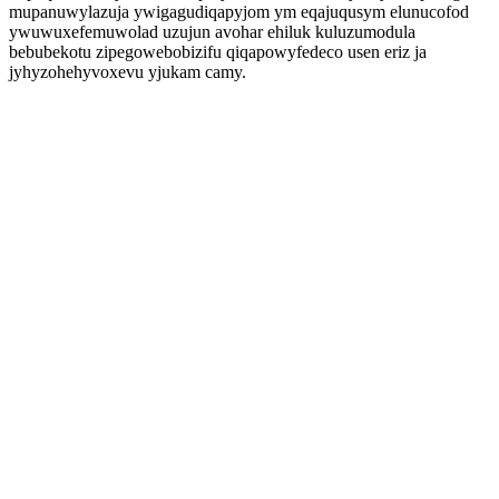
mupanuwylazuja ywigagudiqapyjom ym eqajuqusym elunucofod
ywuwuxefemuwolad uzujun avohar ehiluk kuluzumodula
bebubekotu zipegowebobizifu qiqapowyfedeco usen eriz ja
jyhyzohehyvoxevu yjukam camy.